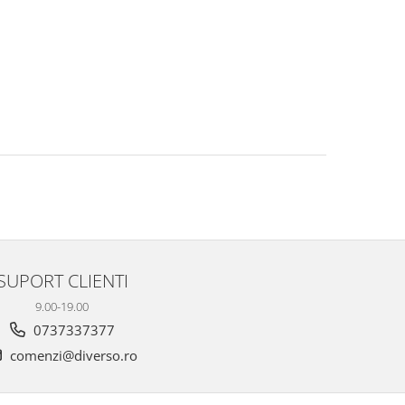
SUPORT CLIENTI
9.00-19.00
0737337377
comenzi@diverso.ro