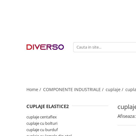
FILAMENTE 3D
PETG
PLA
ABS
ASA
SILK
TPU
HIPS
Home /
COMPONENTE INDUSTRIALE /
cuplaje /
cupla
PMMA
cuplaj
CUPLAJE ELASTICE2
MULTIMATERIAL
Afiseaza:
cuplaje centaflex
cuplaje cu bolturi
cuplaje cu burduf