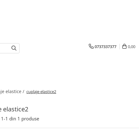
0737337377
0,00
je elastice /
cuplaje elastice2
e elastice2
1-
1
din
1
produse