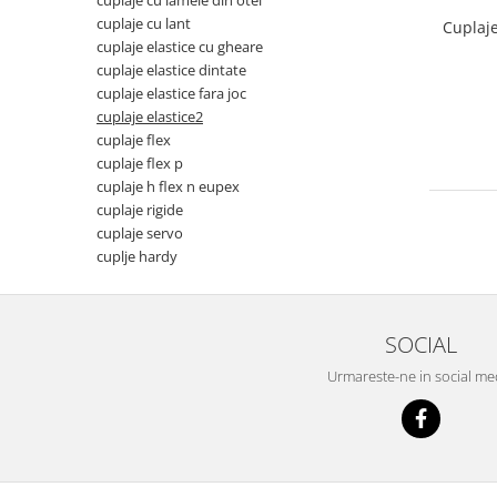
cuplaje cu lamele din otel
cuplaje cu lant
Cuplaje
cuplaje elastice cu gheare
cuplaje elastice dintate
cuplaje elastice fara joc
cuplaje elastice2
cuplaje flex
cuplaje flex p
cuplaje h flex n eupex
cuplaje rigide
cuplaje servo
cuplje hardy
SOCIAL
Urmareste-ne in social me