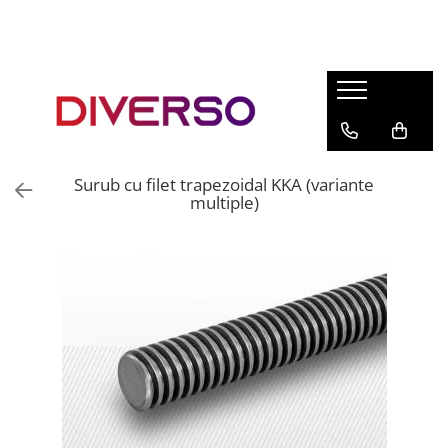
FILAMENTE 3D
PETG
PLA
ABS
Surub cu filet trapezoidal KKA (variante
ASA
multiple)
SILK
TPU
HIPS
PMMA
MULTIMATERIAL