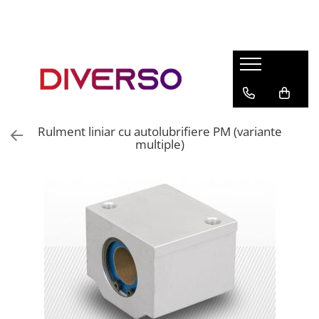
FILAMENTE 3D
PETG
PLA
ABS
Rulment liniar cu autolubrifiere PM (variante
ASA
multiple)
SILK
TPU
HIPS
PMMA
MULTIMATERIAL