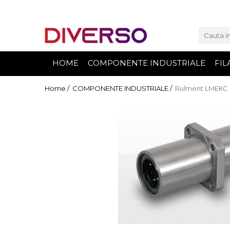
FILAMENTE 3D
PETG
HOME
COMPONENTE INDUSTRIALE
FIL
PLA
ABS
Home /
COMPONENTE INDUSTRIALE /
Rulment LMEKC (
ASA
SILK
TPU
HIPS
PMMA
MULTIMATERIAL