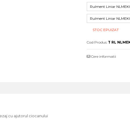
Rulment Liniar NLME
Rulment Liniar NLM
STOC EPUIZAT
Cod Produs:
T RL NLME
Cere informatii
ezaj cu ajutorul ciocanului