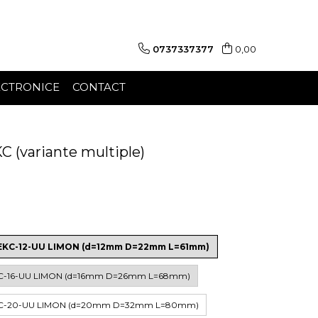
0737337377
0,00
ECTRONICE
CONTACT
 (variante multiple)
MEKC-12-UU LIMON (d=12mm D=22mm L=61mm)
KC-16-UU LIMON (d=16mm D=26mm L=68mm)
EKC-20-UU LIMON (d=20mm D=32mm L=80mm)