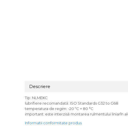
Descriere
Tip: NLMEKC
lubrifiere recomandată: ISO Standards G32 to G68
temperatura de regim: -20 ºC + 80 °C
important: este interzisă montarea rulmentului liniarîn al
Informatii conformitate produs