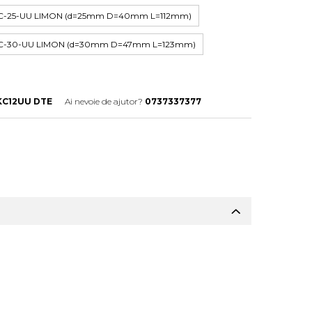
KC-25-UU LIMON (d=25mm D=40mm L=112mm)
EKC-30-UU LIMON (d=30mm D=47mm L=123mm)
KC12UU DTE
Ai nevoie de ajutor?
0737337377