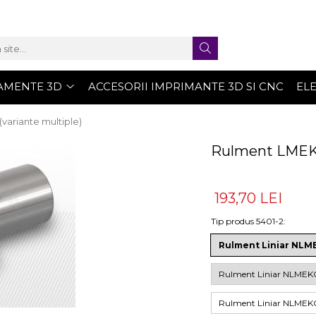
AMENTE 3D
ACCESORII IMPRIMANTE 3D SI CNC
EL
variante multiple)
Rulment LMEKC
193,70 LEI
Tip produs 5401-2
:
Rulment Liniar NL
Rulment Liniar NLME
Rulment Liniar NLM