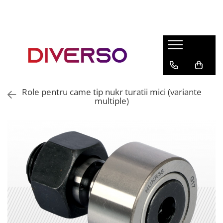
FILAMENTE 3D
PETG
PLA
ABS
Role pentru came tip nukr turatii mici (variante
ASA
multiple)
SILK
TPU
HIPS
PMMA
MULTIMATERIAL