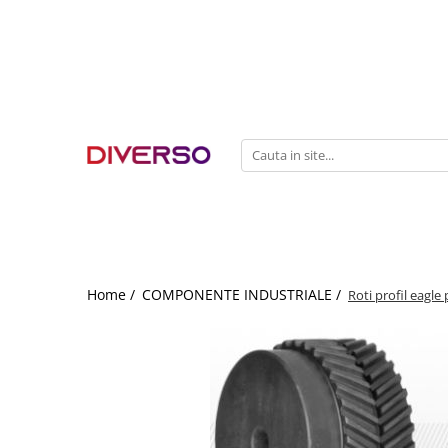
FILAMENTE 3D
PETG
PLA
ABS
ASA
SILK
TPU
HIPS
Home /
COMPONENTE INDUSTRIALE /
Roti profil eagle 
PMMA
MULTIMATERIAL