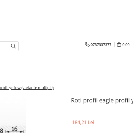
0737337377
0,00
profil yellow (variante multiple)
Roti profil eagle profil
184,21 Lei