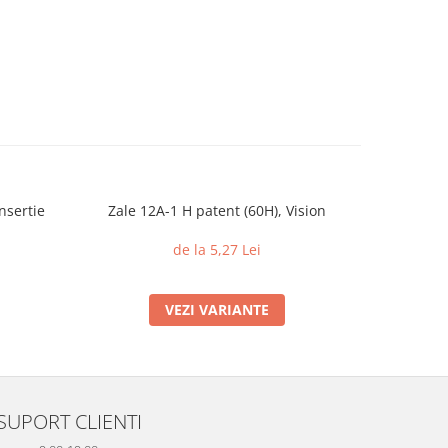
nsertie
Zale 12A-1 H patent (60H), Vision
Piulite c
din 
de la 5,27 Lei
VEZI VARIANTE
SUPORT CLIENTI