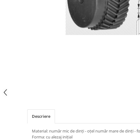
Descriere
Material: număr mic de dinți - oțel număr mare de dinți - f
Forma: cu alezaj inițial