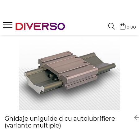
FILAMENTE 3D
0,00
PETG
PLA
ABS
ASA
SILK
TPU
HIPS
PMMA
MULTIMATERIAL
Ghidaje uniguide d cu autolubrifiere
(variante multiple)