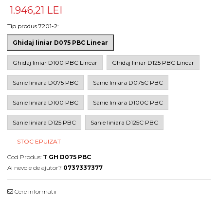
1.946,21 LEI
Tip produs 7201-2
:
Ghidaj liniar D075 PBC Linear
Ghidaj liniar D100 PBC Linear
Ghidaj liniar D125 PBC Linear
Sanie liniara D075 PBC
Sanie liniara D075C PBC
Sanie liniara D100 PBC
Sanie liniara D100C PBC
Sanie liniara D125 PBC
Sanie liniara D125C PBC
STOC EPUIZAT
Cod Produs:
T GH D075 PBC
Ai nevoie de ajutor?
0737337377
Cere informatii