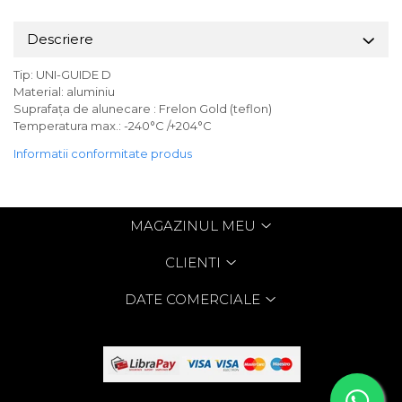
Descriere
Tip: UNI-GUIDE D
Material: aluminiu
Suprafața de alunecare : Frelon Gold (teflon)
Temperatura max.: -240°C /+204°C
Informatii conformitate produs
MAGAZINUL MEU
CLIENTI
DATE COMERCIALE