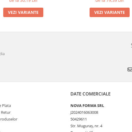
de la 30,19 Lei
de la 79,39 Lei
VEZI VARIANTE
VEZI VARIANTE
dia
DATE COMERCIALE
 Plata
NOVA FORMA SRL
e Retur
J2024016063008
Produselor
50429611
Str. Muguraș, nr. 4