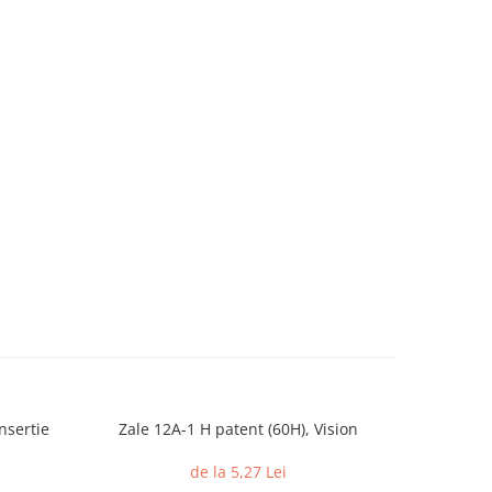
nsertie
Zale 12A-1 H patent (60H), Vision
Piulite c
din 
de la 5,27 Lei