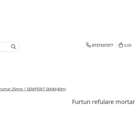
0737337377
0,00
 mortar 25mm | SEMPERIT SM40(40m)
Furtun refulare mort