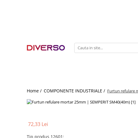
FILAMENTE 3D
PETG
PLA
ABS
ASA
SILK
TPU
HIPS
Home /
COMPONENTE INDUSTRIALE /
Furtun refulare
PMMA
MULTIMATERIAL
72,33 Lei
Tip produs 12601
: