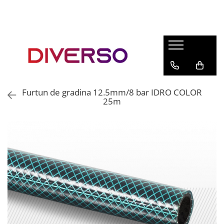
FILAMENTE 3D
PETG
PLA
ABS
Furtun de gradina 12.5mm/8 bar IDRO COLOR
ASA
25m
SILK
TPU
HIPS
PMMA
MULTIMATERIAL