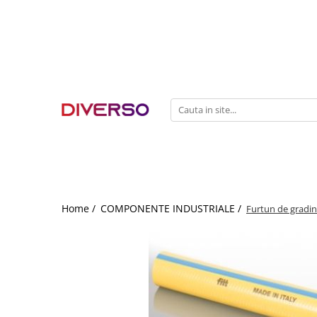
FILAMENTE 3D
PETG
PLA
ABS
ASA
SILK
TPU
HIPS
Home /
COMPONENTE INDUSTRIALE /
Furtun de gradi
PMMA
MULTIMATERIAL