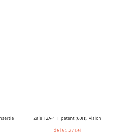
nsertie
Zale 12A-1 H patent (60H), Vision
Piulite c
din 
de la 5,27 Lei