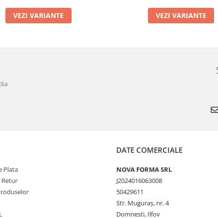
VEZI VARIANTE
VEZI VARIANTE
dia
DATE COMERCIALE
 Plata
NOVA FORMA SRL
e Retur
J2024016063008
Produselor
50429611
Str. Muguraș, nr. 4
L
Domnesti, Ilfov