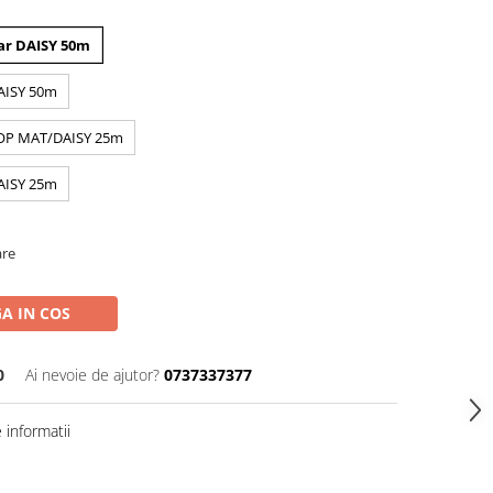
ar DAISY 50m
AISY 50m
TOP MAT/DAISY 25m
AISY 25m
are
A IN COS
0
Ai nevoie de ajutor?
0737337377
informatii