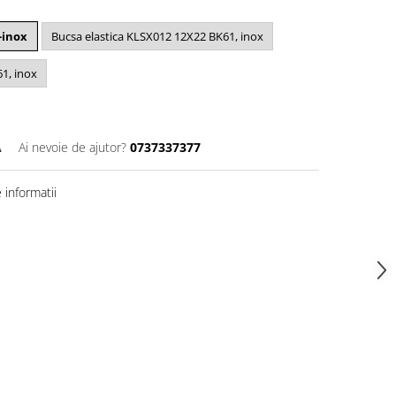
-inox
Bucsa elastica KLSX012 12X22 BK61, inox
1, inox
A
Ai nevoie de ajutor?
0737337377
informatii