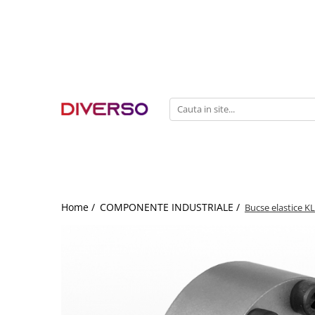
FILAMENTE 3D
PETG
PLA
ABS
ASA
SILK
TPU
HIPS
Home /
COMPONENTE INDUSTRIALE /
Bucse elastice KL
PMMA
MULTIMATERIAL