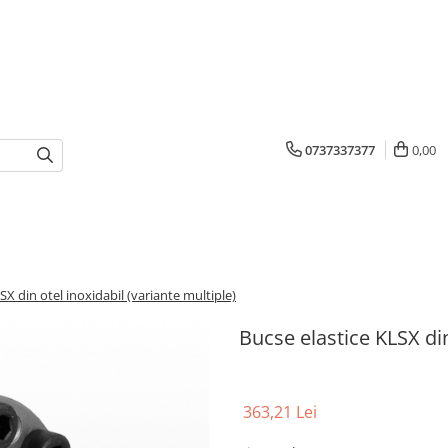
0737337377
0,00
SX din otel inoxidabil (variante multiple)
Bucse elastice KLSX din
363,21 Lei