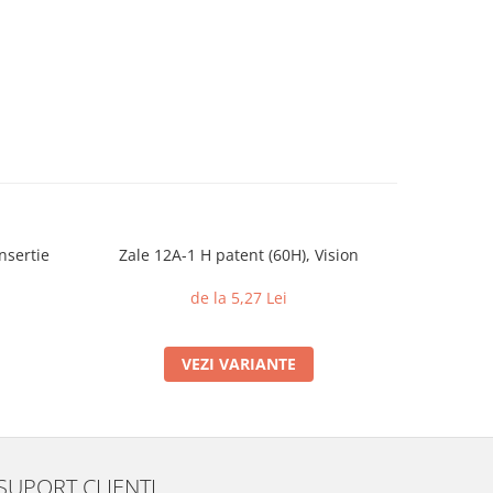
nsertie
Zale 12A-1 H patent (60H), Vision
Piulite c
din 
de la 5,27 Lei
VEZI VARIANTE
SUPORT CLIENTI