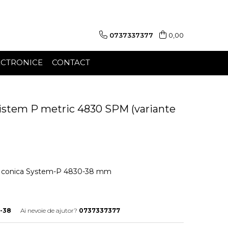
0737337377
0,00
ECTRONICE
CONTACT
istem P metric 4830 SPM (variante
 conica System-P 4830-38 mm
-38
Ai nevoie de ajutor?
0737337377