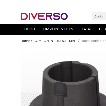
FILAMENTE 3D
PETG
HOME
COMPONENTE INDUSTRIALE
FIL
PLA
ABS
Home /
COMPONENTE INDUSTRIALE /
Bucse conice si
ASA
SILK
TPU
HIPS
PMMA
MULTIMATERIAL