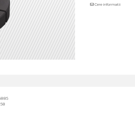
Cere informatii
6885
958