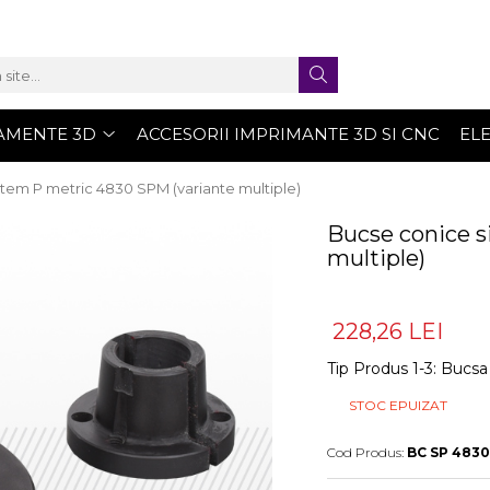
AMENTE 3D
ACCESORII IMPRIMANTE 3D SI CNC
EL
stem P metric 4830 SPM (variante multiple)
Bucse conice s
multiple)
228,26 LEI
Tip Produs 1-3
:
Bucsa
STOC EPUIZAT
Cod Produs:
BC SP 4830