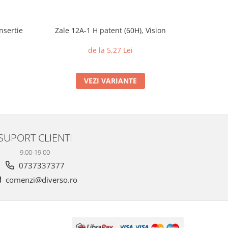
nsertie
Zale 12A-1 H patent (60H), Vision
Piulite c
din 
de la 5,27 Lei
VEZI VARIANTE
SUPORT CLIENTI
9.00-19.00
0737337377
comenzi@diverso.ro