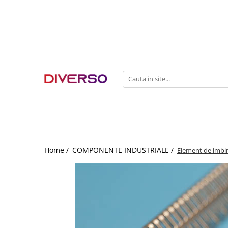
FILAMENTE 3D
PETG
PLA
ABS
ASA
SILK
TPU
HIPS
Home /
COMPONENTE INDUSTRIALE /
Element de imbin
PMMA
MULTIMATERIAL