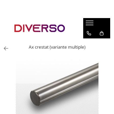
FILAMENTE 3D
PETG
PLA
ABS
Ax crestat (variante multiple)
ASA
SILK
TPU
HIPS
PMMA
MULTIMATERIAL