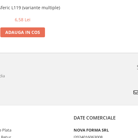
feric L119 (variante multiple)
6,58 Lei
ADAUGA IN COS
dia
DATE COMERCIALE
 Plata
NOVA FORMA SRL
e Retur
J2024016063008