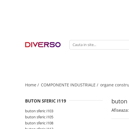
FILAMENTE 3D
PETG
PLA
ABS
ASA
SILK
TPU
HIPS
Home /
COMPONENTE INDUSTRIALE /
organe constru
PMMA
buton 
BUTON SFERIC I119
MULTIMATERIAL
Afiseaza:
buton sferic i103
buton sferic i105
buton sferic i108