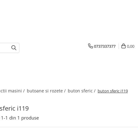
0737337377
0,00
ctii masini /
butoane si rozete /
buton sferic /
buton sferic i119
sferic i119
1-
1
din
1
produse