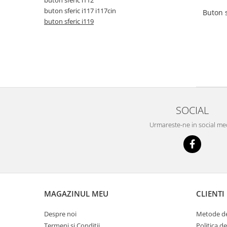
buton sferic i112
buton sferic i117 i117cin
Buton s
buton sferic i119
SOCIAL
Urmareste-ne in social me
MAGAZINUL MEU
CLIENTI
Despre noi
Metode de
Termeni si Conditii
Politica d