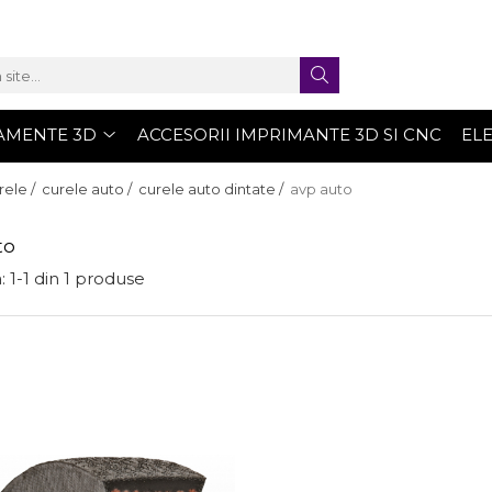
AMENTE 3D
ACCESORII IMPRIMANTE 3D SI CNC
EL
rele /
curele auto /
curele auto dintate /
avp auto
to
:
1-
1
din
1
produse