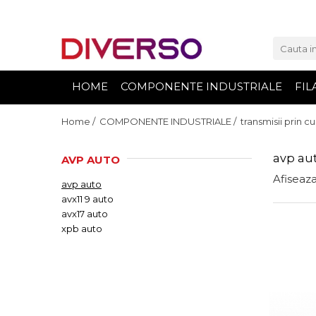
FILAMENTE 3D
PETG
HOME
COMPONENTE INDUSTRIALE
FIL
PLA
ABS
Home /
COMPONENTE INDUSTRIALE /
transmisii prin cu
ASA
avp au
AVP AUTO
SILK
Afiseaza
avp auto
TPU
avx11 9 auto
HIPS
avx17 auto
PMMA
xpb auto
MULTIMATERIAL