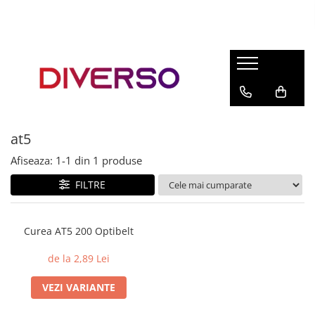
FILAMENTE 3D
PETG
PLA
ABS
at5
ASA
Afiseaza:
1-
1
din
1
produse
SILK
TPU
FILTRE
HIPS
PMMA
Curea AT5 200 Optibelt
MULTIMATERIAL
de la 2,89 Lei
VEZI VARIANTE