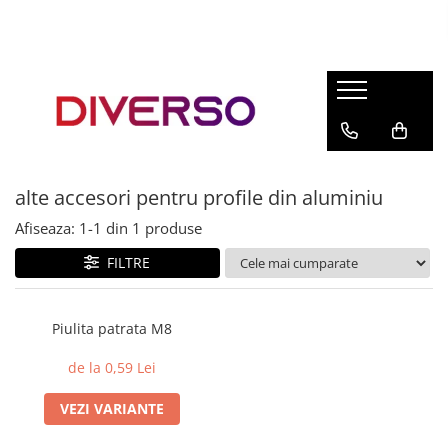
FILAMENTE 3D
PETG
PLA
ABS
alte accesori pentru profile din aluminiu
ASA
Afiseaza:
1-
1
din
1
produse
SILK
TPU
FILTRE
HIPS
PMMA
Piulita patrata M8
MULTIMATERIAL
de la 0,59 Lei
VEZI VARIANTE