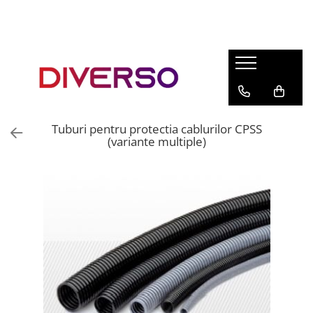
FILAMENTE 3D
PETG
PLA
ABS
Tuburi pentru protectia cablurilor CPSS
ASA
(variante multiple)
SILK
TPU
HIPS
PMMA
MULTIMATERIAL