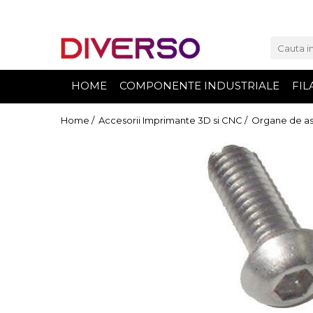
FILAMENTE 3D
PETG
HOME
COMPONENTE INDUSTRIALE
FIL
PLA
ABS
Home /
Accesorii Imprimante 3D si CNC /
Organe de asam
ASA
SILK
TPU
HIPS
PMMA
MULTIMATERIAL