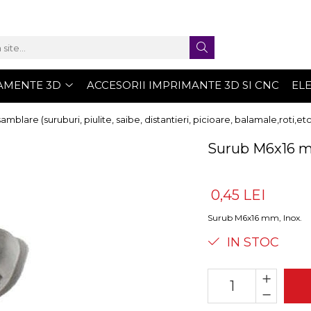
AMENTE 3D
ACCESORII IMPRIMANTE 3D SI CNC
EL
blare (suruburi, piulite, saibe, distantieri, picioare, balamale,roti,etc
Surub M6x16 m
0,45 LEI
Surub M6x16 mm, Inox.
IN STOC