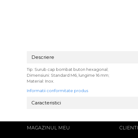
Descriere
Tip: Surub cap bombat buton hexagonal;
Dimensiuni: Standard M6, lungime 16 mm;
Material: Inox.
Informatii conformitate produs
Caracteristici
MAGAZINUL MEU
CLIENT