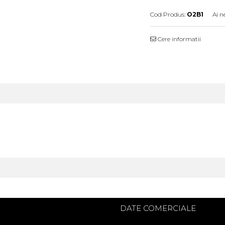
Cod Produs:
O2B1
Ai n
Cere informatii
I
DATE COMERCIALE