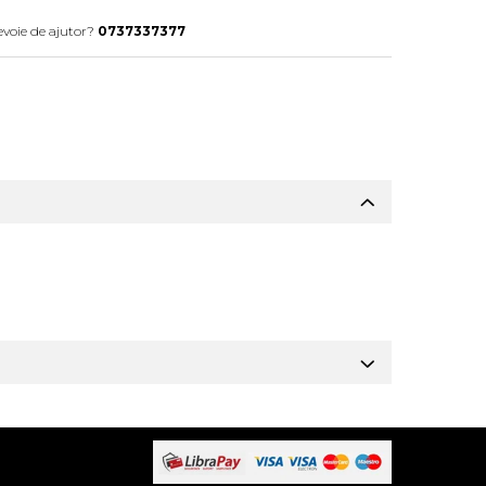
evoie de ajutor?
0737337377