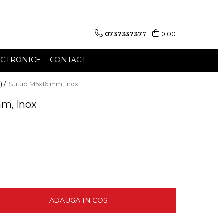
0737337377
0,00
ECTRONICE
CONTACT
) /
Surub M6x16 mm, Inox
m, Inox
ADAUGA IN COS