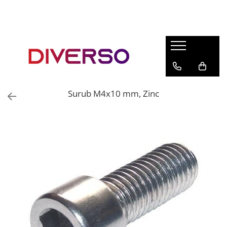
FILAMENTE 3D
PETG
PLA
ABS
Surub M4x10 mm, Zinc
ASA
SILK
TPU
HIPS
PMMA
MULTIMATERIAL