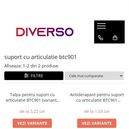
FILAMENTE 3D
PETG
PLA
ABS
suport cu articulatie btc901
ASA
Afiseaza:
1-
2
din
2
produse
SILK
TPU
FILTRE
HIPS
PMMA
Talpa pentru suport cu
Antiderapant pentru suport
articulatie BTC901 (variante
cu articulatie BTC901
MULTIMATERIAL
multiple)
(variante multiple)
de la 3,22 Lei
de la 1,53 Lei
VEZI VARIANTE
VEZI VARIANTE