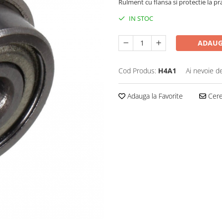
Rulment cu flansa si protectie la pra
IN STOC
ADAUG
Cod Produs:
H4A1
Ai nevoie d
Adauga la Favorite
Cere 