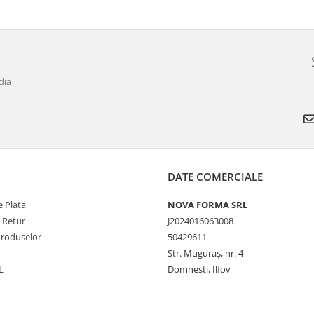
dia
DATE COMERCIALE
 Plata
NOVA FORMA SRL
e Retur
J2024016063008
Produselor
50429611
Str. Muguraș, nr. 4
L
Domnesti, Ilfov