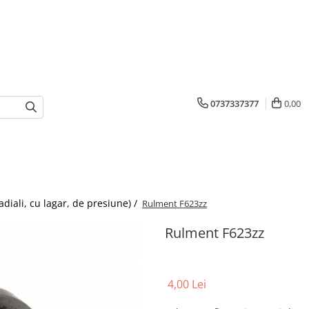
0737337377
0,00
adiali, cu lagar, de presiune) /
Rulment F623zz
Rulment F623zz
4,00 Lei