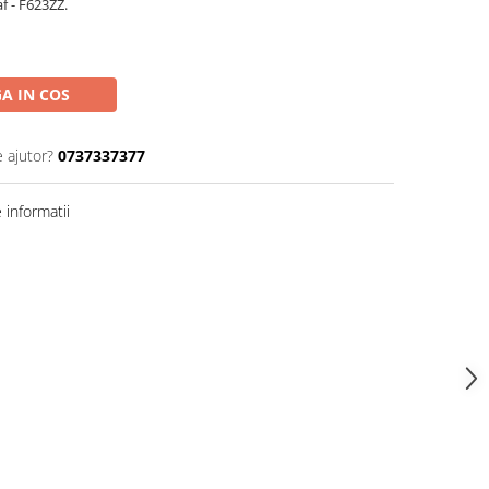
f - F623ZZ.
A IN COS
e ajutor?
0737337377
informatii