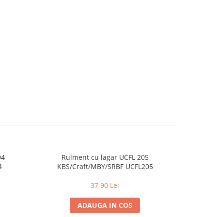
04
Rulment cu lagar UCFL 205
Rul
4
KBS/Craft/MBY/SRBF UCFL205
KBS/
37,90 Lei
ADAUGA IN COS