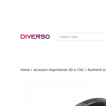
FILAMENTE 3D
PETG
PLA
ABS
ASA
SILK
TPU
HIPS
Home /
Accesorii Imprimante 3D si CNC /
Rulmenti (r
PMMA
MULTIMATERIAL