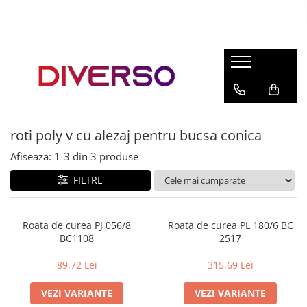
FILAMENTE 3D
PETG
PLA
ABS
roti poly v cu alezaj pentru bucsa conica
ASA
Afiseaza:
1-
3
din
3
produse
SILK
TPU
FILTRE
HIPS
PMMA
Roata de curea PJ 056/8
Roata de curea PL 180/6 BC
BC1108
2517
MULTIMATERIAL
89,72 Lei
315,69 Lei
VEZI VARIANTE
VEZI VARIANTE