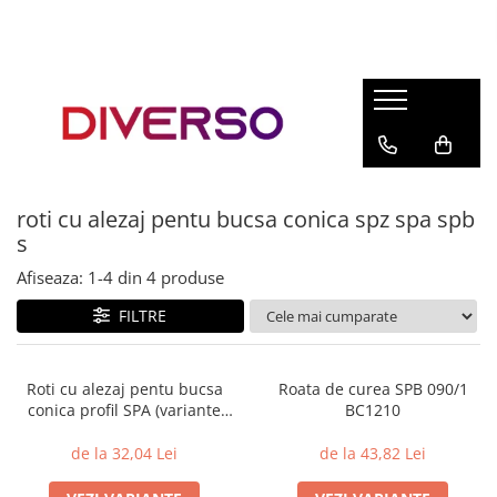
FILAMENTE 3D
PETG
PLA
ABS
roti cu alezaj pentu bucsa conica spz spa spb
ASA
s
SILK
Afiseaza:
1-
4
din
4
produse
TPU
FILTRE
HIPS
PMMA
Roti cu alezaj pentu bucsa
Roata de curea SPB 090/1
MULTIMATERIAL
conica profil SPA (variante
BC1210
multiple)
de la 32,04 Lei
de la 43,82 Lei