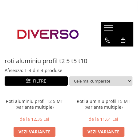
FILAMENTE 3D
PETG
PLA
ABS
roti aluminiu profil t2 5 t5 t10
ASA
Afiseaza:
1-
3
din
3
produse
SILK
TPU
FILTRE
HIPS
PMMA
Roti aluminiu profil T2 5 MT
Roti aluminiu profil T5 MT
(variante multiple)
(variante multiple)
MULTIMATERIAL
de la 12,35 Lei
de la 11,61 Lei
VEZI VARIANTE
VEZI VARIANTE