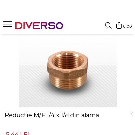
FILAMENTE 3D
0,00
PETG
PLA
ABS
ASA
SILK
TPU
HIPS
PMMA
MULTIMATERIAL
Reductie M/F 1/4 x 1/8 din alama
5,44 LEI