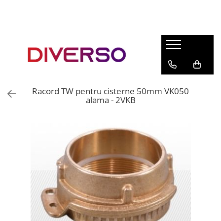
FILAMENTE 3D
PETG
PLA
ABS
Racord TW pentru cisterne 50mm VK050
ASA
alama - 2VKB
SILK
TPU
HIPS
PMMA
MULTIMATERIAL