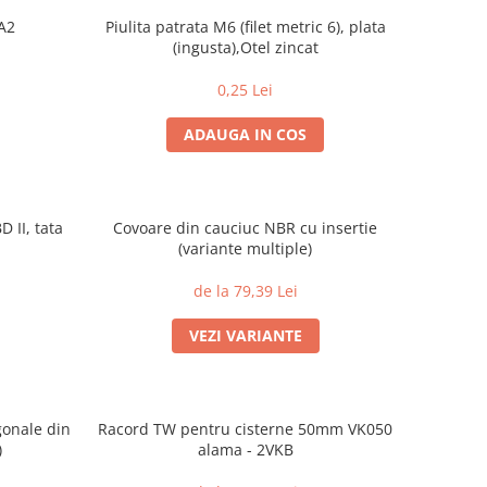
A2
Piulita patrata M6 (filet metric 6), plata
(ingusta),Otel zincat
0,25 Lei
ADAUGA IN COS
 II, tata
Covoare din cauciuc NBR cu insertie
(variante multiple)
de la 79,39 Lei
VEZI VARIANTE
agonale din
Racord TW pentru cisterne 50mm VK050
)
alama - 2VKB