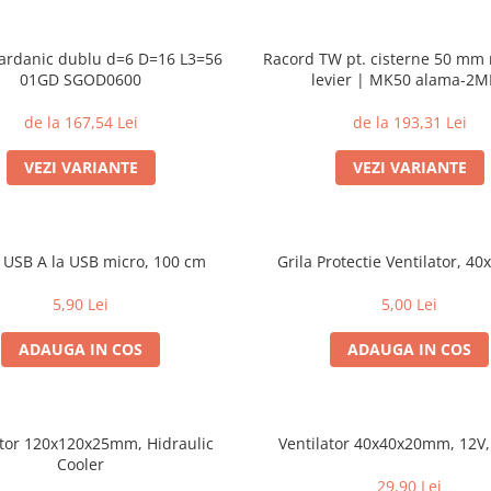
cardanic dublu d=6 D=16 L3=56
Racord TW pt. cisterne 50 m
01GD SGOD0600
levier | MK50 alama-2
de la 167,54 Lei
de la 193,31 Lei
VEZI VARIANTE
VEZI VARIANTE
 USB A la USB micro, 100 cm
Grila Protectie Ventilator, 4
5,90 Lei
5,00 Lei
ADAUGA IN COS
ADAUGA IN COS
ator 120x120x25mm, Hidraulic
Ventilator 40x40x20mm, 12V
Cooler
29,90 Lei