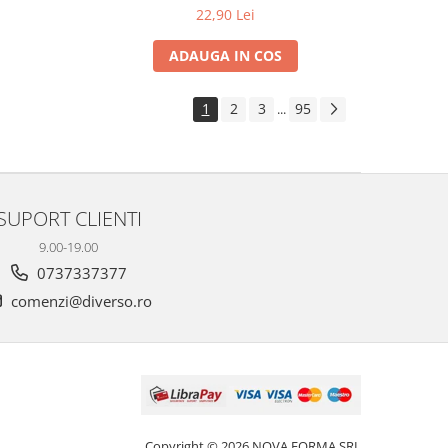
22,90 Lei
ADAUGA IN COS
1
2
3
95
...
SUPORT CLIENTI
9.00-19.00
0737337377
comenzi@diverso.ro
Copyright © 2026 NOVA FORMA SRL