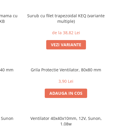
m mama cu
Surub cu filet trapezoidal KEQ (variante
MKB
multiple)
de la 38,82 Lei
VEZI VARIANTE
0x40 mm
Grila Protectie Ventilator, 80x80 mm
3,90 Lei
ADAUGA IN COS
, Sunon
Ventilator 40x40x10mm, 12V, Sunon,
1.08w