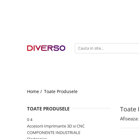
FILAMENTE 3D
PETG
PLA
ABS
ASA
SILK
TPU
HIPS
Home /
Toate Produsele
PMMA
Toate 
TOATE PRODUSELE
MULTIMATERIAL
Afiseaza:
0 4
Accesorii Imprimante 3D si CNC
COMPONENTE INDUSTRIALE