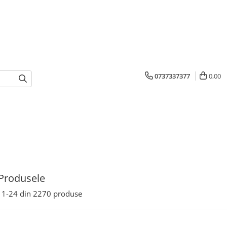
0737337377
0,00
Produsele
1-
24
din
2270
produse