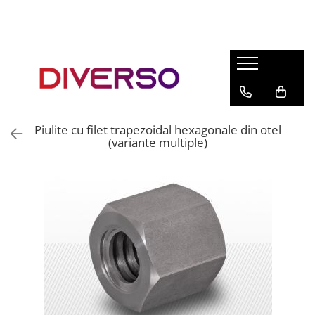
FILAMENTE 3D
PETG
PLA
ABS
Piulite cu filet trapezoidal hexagonale din otel
ASA
(variante multiple)
SILK
TPU
HIPS
PMMA
MULTIMATERIAL