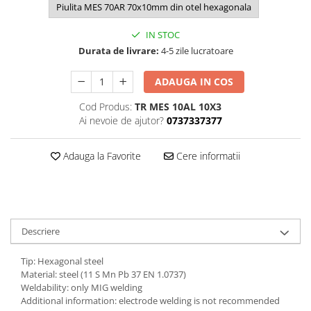
Piulita MES 70AR 70x10mm din otel hexagonala
IN STOC
Durata de livrare:
4-5 zile lucratoare
ADAUGA IN COS
Cod Produs:
TR MES 10AL 10X3
Ai nevoie de ajutor?
0737337377
Adauga la Favorite
Cere informatii
Descriere
Tip: Hexagonal steel
Material: steel (11 S Mn Pb 37 EN 1.0737)
Weldability: only MIG welding
Additional information: electrode welding is not recommended