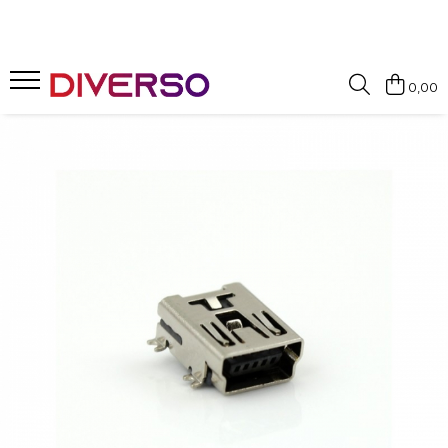
FILAMENTE 3D
0,00
PETG
PLA
ABS
ASA
SILK
TPU
HIPS
PMMA
MULTIMATERIAL