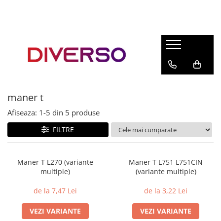
FILAMENTE 3D
PETG
PLA
ABS
maner t
ASA
Afiseaza:
1-
5
din
5
produse
SILK
TPU
FILTRE
HIPS
PMMA
Maner T L270 (variante
Maner T L751 L751CIN
multiple)
(variante multiple)
MULTIMATERIAL
de la 7,47 Lei
de la 3,22 Lei
VEZI VARIANTE
VEZI VARIANTE