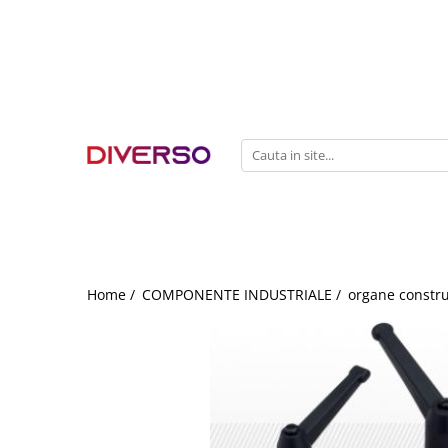
FILAMENTE 3D
PETG
PLA
ABS
ASA
SILK
TPU
HIPS
Home /
COMPONENTE INDUSTRIALE /
organe constru
PMMA
MULTIMATERIAL