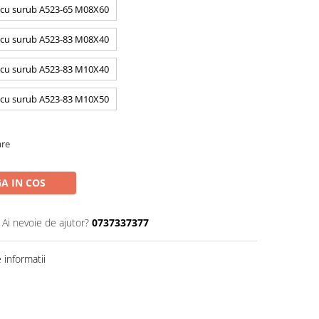
 | cu surub A523-65 M08X60
 | cu surub A523-83 M08X40
 | cu surub A523-83 M10X40
 | cu surub A523-83 M10X50
are
A IN COS
Ai nevoie de ajutor?
0737337377
informatii