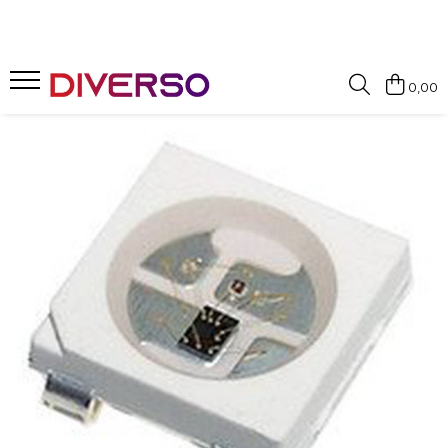
FILAMENTE 3D
0,00
PETG
PLA
ABS
ASA
SILK
TPU
HIPS
PMMA
MULTIMATERIAL