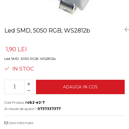
Led SMD, 5050 RGB, WS2812b
1,90 LEI
Led SMD, 5050 RGB, WS2812b.
IN STOC
ADAUGA IN COS
Cod Produs:
rob2-e2-7
Ai nevoie de ajutor?
0737337377
Cere informatii