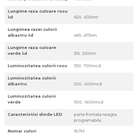
Lungime raza culoare rosu
λd
620...630nm
Lungimea razei culorii
albastru λd
465...475nm
Lungime raza culoare
verde λd
515...530nm
Luminozitatea culorii rosu
550...700mcd
Luminozitatea culorii
albastru
200...400mcd
Luminozitatea culorii
verde
1100...1400mcd
Caracteristici diode LED
parte frontala neagra,
programabila
Numar culori
16,7M