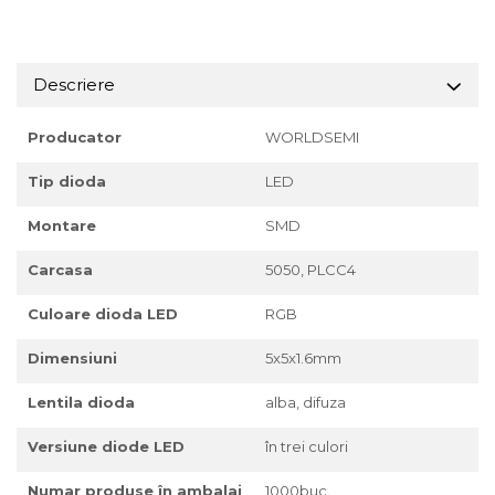
Descriere
Producator
WORLDSEMI
Tip dioda
LED
Montare
SMD
Carcasa
5050, PLCC4
Culoare dioda LED
RGB
Dimensiuni
5x5x1.6mm
Lentila dioda
alba, difuza
Versiune diode LED
în trei culori
Numar produse în ambalaj
1000buc.