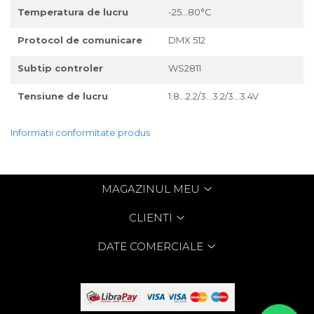
Temperatura de lucru
-25...80°C
Protocol de comunicare
DMX 512
Subtip controler
WS2811
Tensiune de lucru
1.8...2.2/3...3.2/3...3.4V
Informatii conformitate produs
MAGAZINUL MEU
CLIENTI
DATE COMERCIALE