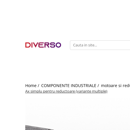
FILAMENTE 3D
PETG
PLA
ABS
ASA
SILK
TPU
HIPS
Home /
COMPONENTE INDUSTRIALE /
motoare si red
Ax simplu pentru reductoare (variante multiple)
PMMA
MULTIMATERIAL