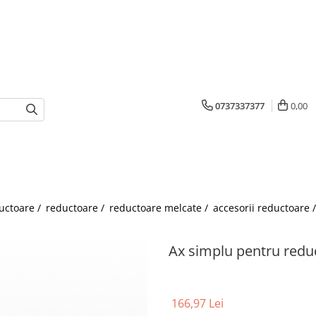
0737337377
0,00
uctoare /
reductoare /
reductoare melcate /
accesorii reductoare 
Ax simplu pentru reduc
166,97 Lei