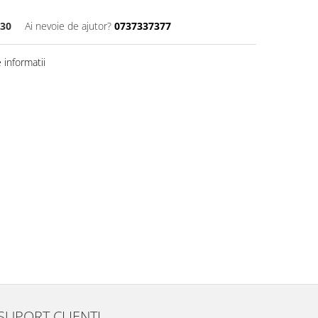
130
Ai nevoie de ajutor?
0737337377
informatii
SUPORT CLIENTI