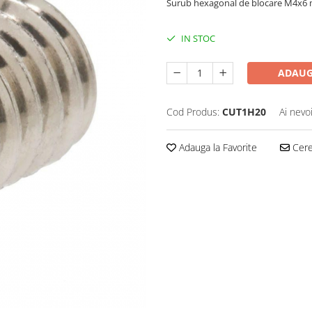
Surub hexagonal de blocare M4x6
IN STOC
ADAUG
Cod Produs:
CUT1H20
Ai nevo
Adauga la Favorite
Cere 