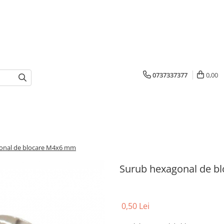
0737337377
0,00
onal de blocare M4x6 mm
Surub hexagonal de b
0,50 Lei