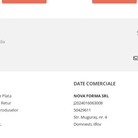
dia
DATE COMERCIALE
 Plata
NOVA FORMA SRL
e Retur
J2024016063008
Produselor
50429611
Str. Muguraș, nr. 4
L
Domnesti, Ilfov