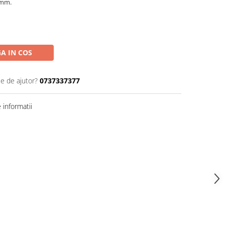
 mm.
A IN COS
ie de ajutor?
0737337377
informatii