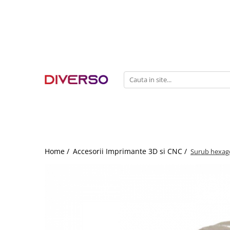
FILAMENTE 3D
PETG
PLA
ABS
ASA
SILK
TPU
HIPS
Home /
Accesorii Imprimante 3D si CNC /
Surub hexag
PMMA
MULTIMATERIAL