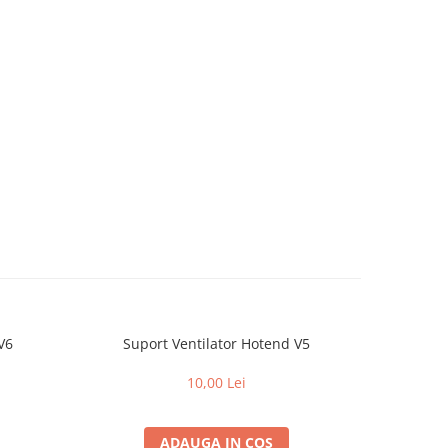
V6
Suport Ventilator Hotend V5
Rulmen
10,00 Lei
ADAUGA IN COS