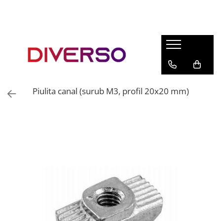
FILAMENTE 3D
PETG
PLA
ABS
Piulita canal (surub M3, profil 20x20 mm)
ASA
SILK
TPU
HIPS
PMMA
MULTIMATERIAL