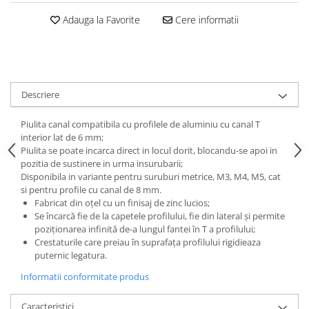
Adauga la Favorite
Cere informatii
Descriere
Piulita canal compatibila cu profilele de aluminiu cu canal T
interior lat de 6 mm;
Piulita se poate incarca direct in locul dorit, blocandu-se apoi in
pozitia de sustinere in urma insurubarii;
Disponibila in variante pentru suruburi metrice, M3, M4, M5, cat
si pentru profile cu canal de 8 mm.
Fabricat din oțel cu un finisaj de zinc lucios;
Se încarcă fie de la capetele profilului, fie din lateral și permite
poziționarea infinită de-a lungul fantei în T a profilului;
Crestaturile care preiau în suprafața profilului rigidieaza
puternic legatura.
Informatii conformitate produs
Caracteristici