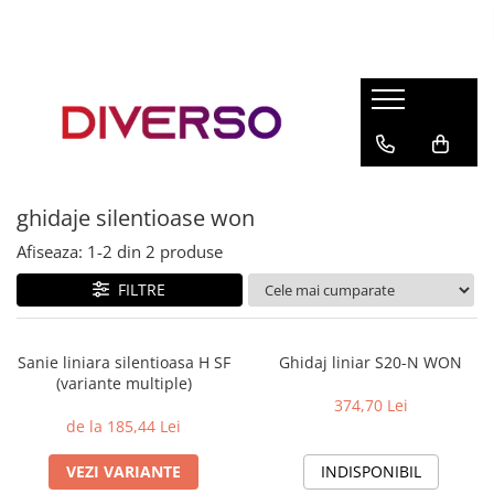
FILAMENTE 3D
PETG
PLA
ABS
ghidaje silentioase won
ASA
Afiseaza:
1-
2
din
2
produse
SILK
TPU
FILTRE
HIPS
PMMA
Sanie liniara silentioasa H SF
Ghidaj liniar S20-N WON
(variante multiple)
MULTIMATERIAL
374,70 Lei
de la 185,44 Lei
VEZI VARIANTE
INDISPONIBIL