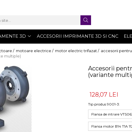
AMENTE 3D
ACCESORII IMPRIMANTE 3D SI CNC
EL
ctoare /
motoare electrice /
motor electric trifazat /
accesorii pentr
te multiple)
Accesorii pentr
(variante multi
128,07 LEI
Tip produs 9001-3
:
Flansa de intrare VTS06
Flansa motor B14 T1A 11