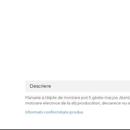
Descriere
Flanșele și tălpile de montare pot fi găsite mai jos. A
motoare electrice de la alți producători, deoarece nu s
Informatii conformitate produs