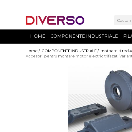
FILAMENTE 3D
PETG
HOME
COMPONENTE INDUSTRIALE
FIL
PLA
ABS
Home /
COMPONENTE INDUSTRIALE /
motoare si redu
Accesorii pentru montare motor electric trifazat (varian
ASA
SILK
TPU
HIPS
PMMA
MULTIMATERIAL