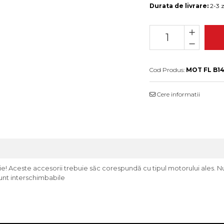
Durata de livrare:
2-3 z
Cod Produs:
MOT FL B14
Cere informatii
tenție! Aceste accesorii trebuie săc corespundă cu tipul motorului al
unt interschimbabile