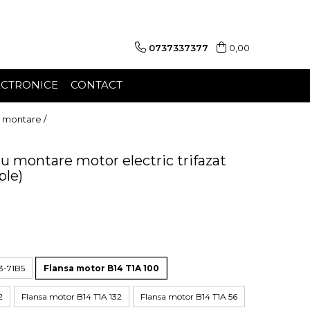
0737337377
0,00
ECTRONICE
CONTACT
u montare /
u montare motor electric trifazat
ple)
3-71B5
Flansa motor B14 T1A 100
2
Flansa motor B14 T1A 132
Flansa motor B14 T1A 56