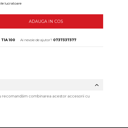
ile lucratoare
ADAUGA IN COS
 T1A 100
Ai nevoie de ajutor?
0737337377
es. Nu recomandăm combinarea acestor accesorii cu