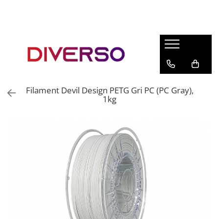
FILAMENTE 3D
PETG
PLA
ABS
Filament Devil Design PETG Gri PC (PC Gray),
ASA
1kg
SILK
TPU
HIPS
PMMA
MULTIMATERIAL