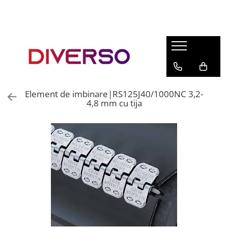
FILAMENTE 3D
PETG
PLA
ABS
Element de imbinare|RS125J40/1000NC 3,2-
ASA
4,8 mm cu tija
SILK
TPU
HIPS
PMMA
MULTIMATERIAL