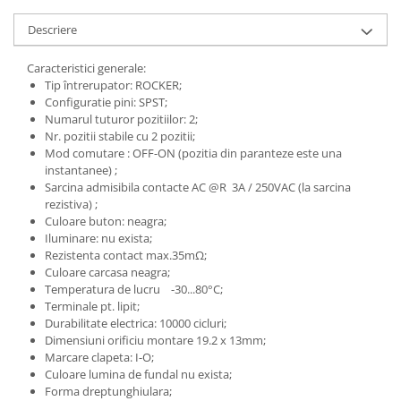
Descriere
Caracteristici generale:
Tip întrerupator: ROCKER;
Configuratie pini: SPST;
Numarul tuturor pozitiilor: 2;
Nr. pozitii stabile cu 2 pozitii;
Mod comutare : OFF-ON (pozitia din paranteze este una
instantanee) ;
Sarcina admisibila contacte AC @R 3A / 250VAC (la sarcina
rezistiva) ;
Culoare buton: neagra;
Iluminare: nu exista;
Rezistenta contact max.35mΩ;
Culoare carcasa neagra;
Temperatura de lucru -30...80°C;
Terminale pt. lipit;
Durabilitate electrica: 10000 cicluri;
Dimensiuni orificiu montare 19.2 x 13mm;
Marcare clapeta: I-O;
Culoare lumina de fundal nu exista;
Forma dreptunghiulara;