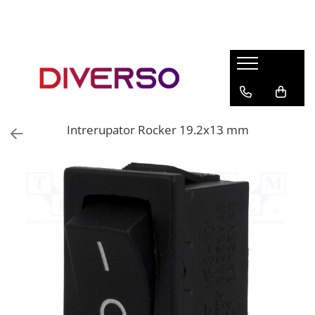
FILAMENTE 3D
PETG
PLA
ABS
Intrerupator Rocker 19.2x13 mm
ASA
SILK
TPU
HIPS
PMMA
MULTIMATERIAL