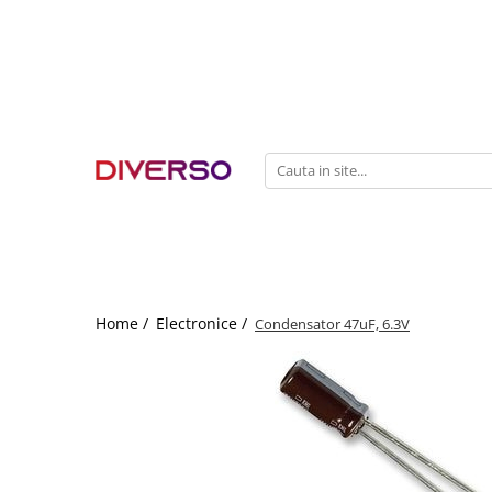
FILAMENTE 3D
PETG
PLA
ABS
ASA
SILK
TPU
HIPS
Home /
Electronice /
Condensator 47uF, 6.3V
PMMA
MULTIMATERIAL