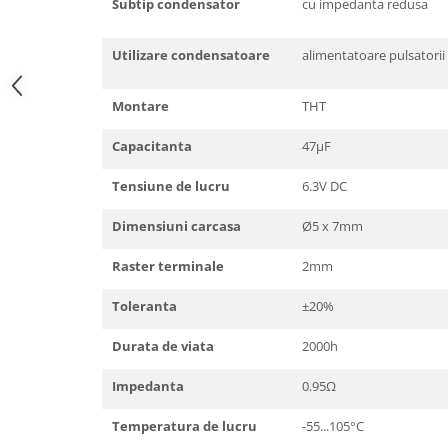
Subtip condensator
cu impedanta redusa
Utilizare condensatoare
alimentatoare pulsatorii
Montare
THT
Capacitanta
47µF
Tensiune de lucru
6.3V DC
Dimensiuni carcasa
Ø5 x 7mm
Raster terminale
2mm
Toleranta
±20%
Durata de viata
2000h
Impedanta
0.95Ω
Temperatura de lucru
-55...105°C