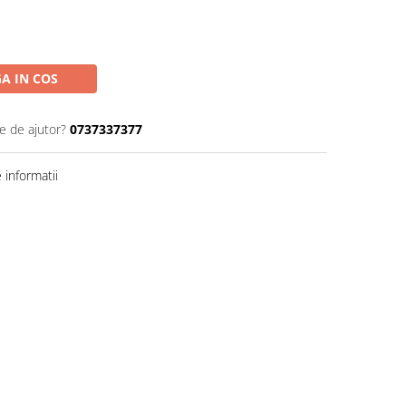
A IN COS
e de ajutor?
0737337377
informatii