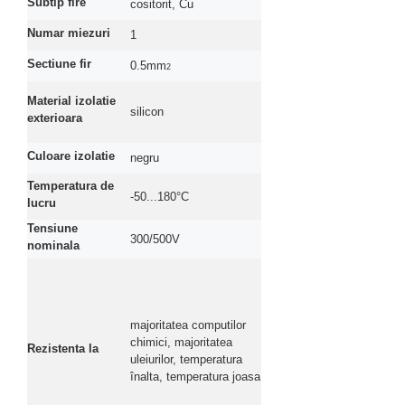
Subtip fire
cositorit, Cu
Numar miezuri
1
Sectiune fir
0.5mm
2
Material izolatie
silicon
exterioara
Culoare izolatie
negru
Temperatura de
-50...180°C
lucru
Tensiune
300/500V
nominala
majoritatea computilor
chimici, majoritatea
Rezistenta la
uleiurilor, temperatura
înalta, temperatura joasa