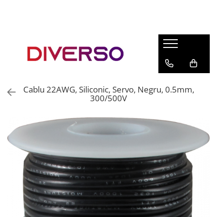
FILAMENTE 3D
PETG
PLA
ABS
Cablu 22AWG, Siliconic, Servo, Negru, 0.5mm,
ASA
300/500V
SILK
TPU
HIPS
PMMA
MULTIMATERIAL