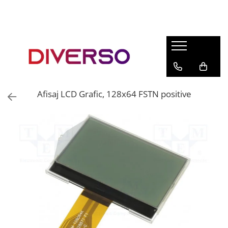
FILAMENTE 3D
PETG
PLA
ABS
Afisaj LCD Grafic, 128x64 FSTN positive
ASA
SILK
TPU
HIPS
PMMA
MULTIMATERIAL