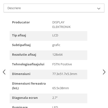
Descriere
Producator
DISPLAY
ELEKTRONIK
Tip afisaj
LCD
Subtip
afisaj
grafic
Rezolutie afisaj
128x64
Tehnologia
afisajului
FSTN Positive
Dimensiuni
77.3x51.7x5.3mm
Dimensiuni fereastra
(lxL)
65.5x38mm
Diagonala ecran
2.7"
Iluminare
LED