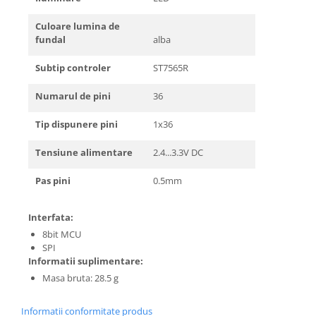
Culoare lumina de
fundal
alba
Subtip controler
ST7565R
Numarul de pini
36
Tip dispunere pini
1x36
Tensiune alimentare
2.4...3.3V DC
Pas pini
0.5mm
Interfata:
8bit MCU
SPI
Informatii suplimentare:
Masa bruta: 28.5 g
Informatii conformitate produs