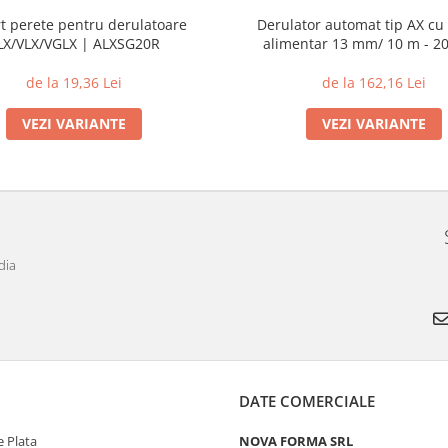
t perete pentru derulatoare
Derulator automat tip AX cu
LX/VLX/VGLX | ALXSG20R
alimentar 13 mm/ 10 m - 2
AX101310K
de la 19,36 Lei
de la 162,16 Lei
VEZI VARIANTE
VEZI VARIANTE
dia
DATE COMERCIALE
 Plata
NOVA FORMA SRL