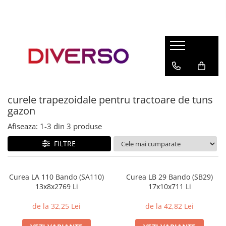
FILAMENTE 3D
PETG
PLA
ABS
curele trapezoidale pentru tractoare de tuns
ASA
gazon
SILK
Afiseaza:
1-
3
din
3
produse
TPU
FILTRE
HIPS
PMMA
Curea LA 110 Bando (SA110)
Curea LB 29 Bando (SB29)
MULTIMATERIAL
13x8x2769 Li
17x10x711 Li
de la 32,25 Lei
de la 42,82 Lei