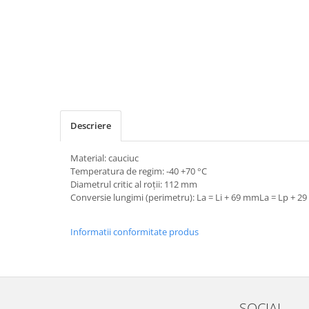
Descriere
Material: cauciuc
Temperatura de regim: -40 +70 °C
Diametrul critic al roții: 112 mm
Conversie lungimi (perimetru): La = Li + 69 mmLa = Lp + 
Informatii conformitate produs
SOCIAL