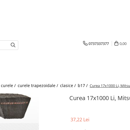
0737337377
0,00
 curele /
curele trapezoidale /
clasice /
b17 /
Curea 17x1000 Li, Mits
Curea 17x1000 Li, Mit
37,22 Lei