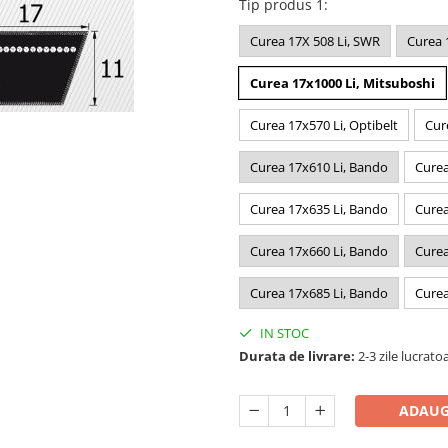
Tip produs 1
:
Curea 17X 508 Li, SWR
Curea 
Curea 17x1000 Li, Mitsuboshi
Curea 17x570 Li, Optibelt
Cur
Curea 17x610 Li, Bando
Curea
Curea 17x635 Li, Bando
Curea
Curea 17x660 Li, Bando
Curea
Curea 17x685 Li, Bando
Curea
IN STOC
Durata de livrare:
2-3 zile lucrato
ADAUG