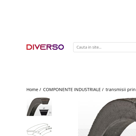
FILAMENTE 3D
PETG
PLA
ABS
ASA
SILK
TPU
HIPS
Home /
COMPONENTE INDUSTRIALE /
transmisii prin
PMMA
MULTIMATERIAL