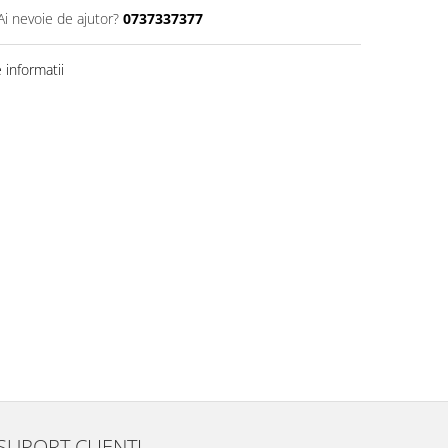
Ai nevoie de ajutor?
0737337377
informatii
SUPORT CLIENTI