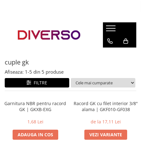
FILAMENTE 3D
PETG
PLA
ABS
cuple gk
ASA
Afiseaza:
1-
5
din
5
produse
SILK
TPU
FILTRE
HIPS
PMMA
Garnitura NBR pentru racord
Racord GK cu filet interior 3/8"
GK | GKXB-EXG
alama | GKF010-GF038
MULTIMATERIAL
1,68 Lei
de la 17,11 Lei
ADAUGA IN COS
VEZI VARIANTE