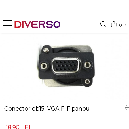
FILAMENTE 3D
0,00
PETG
PLA
ABS
ASA
SILK
TPU
HIPS
PMMA
MULTIMATERIAL
Conector db15, VGA F-F panou
18,90 LEI