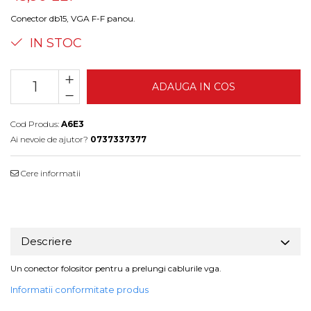
Conector db15, VGA F-F panou.
IN STOC
ADAUGA IN COS
Cod Produs:
A6E3
Ai nevoie de ajutor?
0737337377
Cere informatii
Descriere
Un conector folositor pentru a prelungi cablurile vga.
Informatii conformitate produs